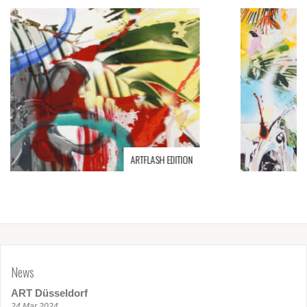
LASH EDITION
Jay
News
ART Düsseldorf
24 Mar 2024