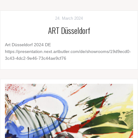
24. March 2024
ART Düsseldorf
Art Düsseldorf 2024 DE
https://presentation.next.artbutler.com/de/showrooms/19d9ecd0-
3c43-4dc2-9e46-73c44ae9cf76