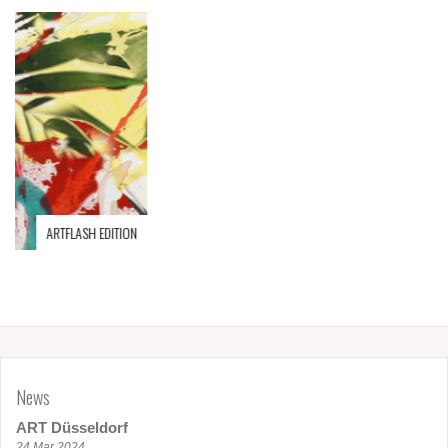
Jaye_roy.ue
News
ART Düsseldorf
24 Mar 2024