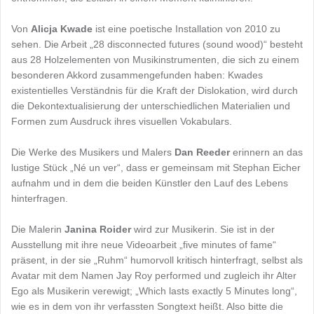
Von
Alicja Kwade
ist eine poetische Installation von 2010 zu
sehen. Die Arbeit „28 disconnected futures (sound wood)“ besteht
aus 28 Holzelementen von Musikinstrumenten, die sich zu einem
besonderen Akkord zusammengefunden haben: Kwades
existentielles Verständnis für die Kraft der Dislokation, wird durch
die Dekontextualisierung der unterschiedlichen Materialien und
Formen zum Ausdruck ihres visuellen Vokabulars.
Die Werke des Musikers und Malers
Dan Reeder
erinnern an das
lustige Stück „Né un ver“, dass er gemeinsam mit Stephan Eicher
aufnahm und in dem die beiden Künstler den Lauf des Lebens
hinterfragen.
Die Malerin
Janina Roider
wird zur Musikerin. Sie ist in der
Ausstellung mit ihre neue Videoarbeit „five minutes of fame“
präsent, in der sie „Ruhm“ humorvoll kritisch hinterfragt, selbst als
Avatar mit dem Namen Jay Roy performed und zugleich ihr Alter
Ego als Musikerin verewigt; „Which lasts exactly 5 Minutes long“,
wie es in dem von ihr verfassten Songtext heißt. Also bitte die