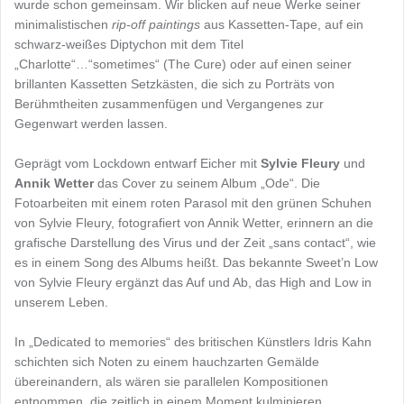
wurde schon gemeinsam. Wir blicken auf neue Werke seiner
minimalistischen
rip-off paintings
aus Kassetten-Tape, auf ein
schwarz-weißes Diptychon mit dem Titel
„Charlotte“…“sometimes“ (The Cure) oder auf einen seiner
brillanten Kassetten Setzkästen, die sich zu Porträts von
Berühmtheiten zusammenfügen und Vergangenes zur
Gegenwart werden lassen.
Geprägt vom Lockdown entwarf Eicher mit
Sylvie Fleury
und
Annik Wetter
das Cover zu seinem Album „Ode“. Die
Fotoarbeiten mit einem roten Parasol mit den grünen Schuhen
von Sylvie Fleury, fotografiert von Annik Wetter, erinnern an die
grafische Darstellung des Virus und der Zeit „sans contact“, wie
es in einem Song des Albums heißt. Das bekannte Sweet’n Low
von Sylvie Fleury ergänzt das Auf und Ab, das High and Low in
unserem Leben.
In „Dedicated to memories“ des britischen Künstlers Idris Kahn
schichten sich Noten zu einem hauchzarten Gemälde
übereinandern, als wären sie parallelen Kompositionen
entnommen, die zeitlich in einem Moment kulminieren.